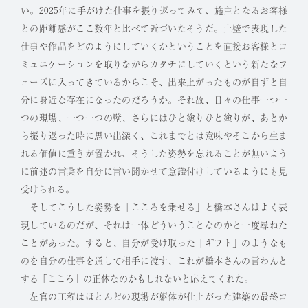
い。2025年に手がけた仕事を振り返ってみて、施主となるお客様
との距離感がここ数年と比べて近づいたそうだ。土壁で表現した
仕事や作品をどのようにしていくかということを直接お客様とコ
ミュニケーションを取りながらカタチにしていくという新たなフ
ェーズに入ってきているからこそ、出来上がったものが自ずと自
分に身近な存在になったのだろうか。それ故、日々の仕事一つ一
つの現場、一つ一つの壁、さらにはひと塗りひと塗りが、あとか
ら振り返った時に思い出深く、これまでとは意味やそこから生ま
れる価値に重きが置かれ、そうした姿勢を忘れることが無いよう
に前述の言葉を自分に言い聞かせて意識付けしているようにも見
受けられる。
そしてこうした姿勢を「こころを乗せる」と橋本さんはよく表
現しているのだが、それは一体どういうことなのかと一度尋ねた
ことがあった。すると、自分が受け取った「ギフト」のようなも
のを自分の仕事を通して相手に渡す、これが橋本さんの言わんと
する「こころ」の正体なのかもしれないと応えてくれた。
左官の工程はほとんどの現場が躯体が仕上がった建築の最終コ