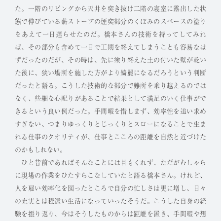
た。一階のリビングから天井を突き抜け二階の寝室に露出した状
態で伸びている薪ストーブの煙突部分のくぼみのスペースの塗り
をあえて一日遅らせたのだ。橋本さんの技術を持ってしてみれ
ば、その部分も含めて一日で工期を終えてしまうことも容易なは
ずだったのだが、その時は、先に塗り終えた土の付いた壁が乾い
た後に、狭い場所を施した方がより綺麗になるだろうという判断
だったと語る。こうした技術的な部分で難所を乗り越えるのでは
なく、些細な心配りがあることで結果として満足のいく仕事がで
きるという良い例だった。手間暇を惜しまず、効率性を追い求め
すぎない、つまりゆっくりとじっくりとスローになることで生ま
れる仕事のクオリティが、仕事とこころの距離を自然と近づけた
のかもしれない。
ひと昔前であればそんなことには目もくれず、ただがむしゃら
に現場の作業をひたすらこなしていたと語る橋本さん。けれど、
人を雇い効率化を図ったところで自分の忙しさは更に増し、日々
の充実とは程遠い生活になっていったそうだ。こうした自身の経
験を振り返り、今はそうしたものからは距離を置き、手間暇や想