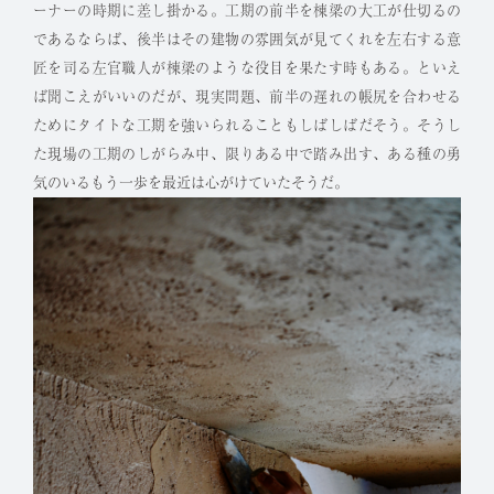
ーナーの時期に差し掛かる。工期の前半を棟梁の大工が仕切るの
であるならば、後半はその建物の雰囲気が見てくれを左右する意
匠を司る左官職人が棟梁のような役目を果たす時もある。といえ
ば聞こえがいいのだが、現実問題、前半の遅れの帳尻を合わせる
ためにタイトな工期を強いられることもしばしばだそう。そうし
た現場の工期のしがらみ中、限りある中で踏み出す、ある種の勇
気のいるもう一歩を最近は心がけていたそうだ。