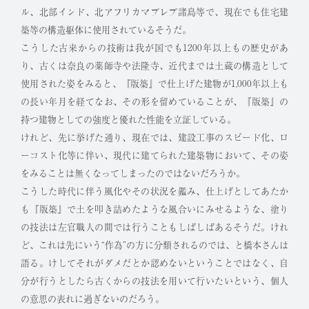
ル、北部インド、北アフリカマブレブ諸島等で、現在でも住宅建
築等の構造躯体に使用されているそうだ。
こうした古来からの技術は我が国でも1200年以上もの歴史があ
り、古くは奈良の薬師寺や法隆寺、近代までは土蔵の構造として
使用された姿をみると、『版築』で仕上げた建物が1,000年以上も
の長い年月を経てなお、その形を留めていることが、『版築』の
持つ建物としての強度と優れた性能を立証している。
けれど、先に挙げた通り、現在では、建設工事のスピード化、ロ
ーコスト化等に伴い、現代に建てられた建築物において、その姿
をみることは無くなってしまったのではないだろうか。
こうした時代に伴う風化やその状況を鑑み、仕上げとしてあたか
も『版築』で土を叩き詰めたような風合いにみせるような、塗り
の技法は左官職人の間では行うこともしばしばあるそうだ。けれ
ど、これは先にいう“作為”の方に分類されるのでは、と橋本さんは
語る。けしてそれがダメだとか認めないということではなく、自
分が行うとしたら古くからの技法を用いて行いたいという、個人
の意思の表れに過ぎないのだろう。