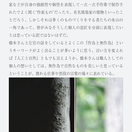
家などが自身の独創性や個性を表現して一点一点手作業で制作さ
れたでよく聞く“作家もの”だったり、有名建築家の建物といったこ
とだろう。しかしそれは多くのものづくりをする者たちの氷山の
一角であって、皆がみなそうした個人の意匠を全面に表現したい
とは思っている訳ではないはずだ。
橋本さんと左官の話をしているとよくこの『作為と無作為』とい
うキーワードがよく出ることが多いように思う。言い方を変えれ
ば『人工と自然』ともでも言えようか。橋本さんは職人としての
個人の想いとしては、無作為で自然なものを美しいと思っている
ということが、携わる仕事や普段の言葉の端々に表れている。