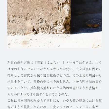
左官の成形方法に『版築（はんちく）』という手法がある。古く
は今のようにセメントなどがなかった時代に、土を確実に固める
技術として古代から続く建築技術ひとつだ。その土地の周辺から
出る土を用いて、型枠の中に土を流し込み、上から叩き詰め固め
ていくことで、長年積み重ねられた自然の地層のような表情を、
人の手によって作り出すことができるのだ。
これは日本国内のみならず国外にも、いや人類の建築における叡
智のような技法になるため、中央アジアのブータン王国、ネパー